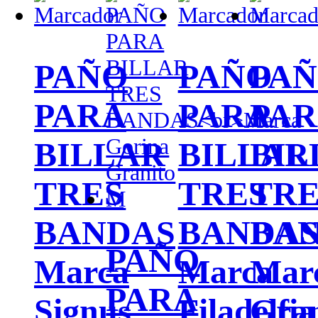
PAÑO
PAÑO
PA
PARA
PARA
PA
BILLAR
BILLAR
BIL
TRES
TRES
TRE
BANDAS
BANDA
BA
PAÑO
Marca
Marca
Mar
PARA
Signus
Filadelfia
Gra