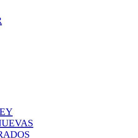
R
KEY
NUEVAS
URADOS